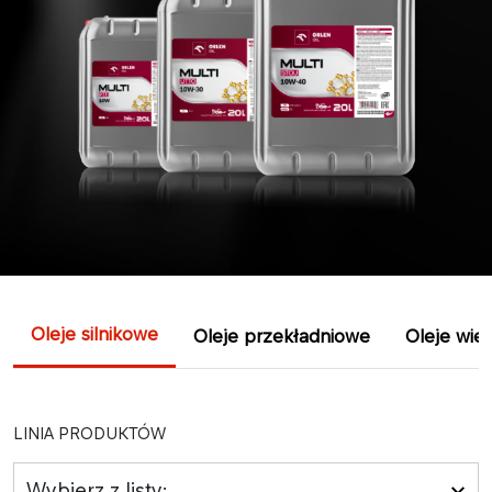
Oleje silnikowe
Oleje przekładniowe
Oleje wie
LINIA PRODUKTÓW
Wybierz z listy: