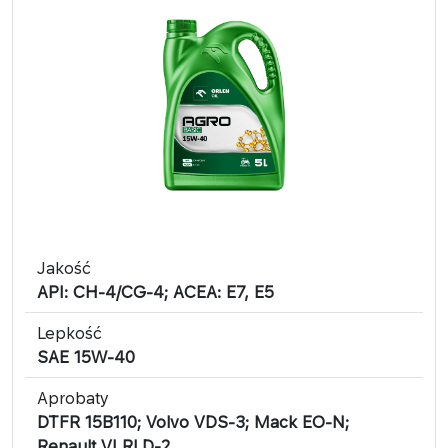
Jakość
API: CH-4/CG-4; ACEA: E7, E5
Lepkość
SAE 15W-40
Aprobaty
DTFR 15B110; Volvo VDS-3; Mack EO-N;
Renault VI RLD-2