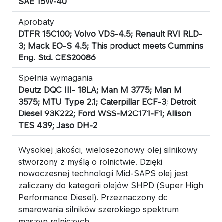
SAE 15W-40
Aprobaty
DTFR 15C100; Volvo VDS-4.5; Renault RVI RLD-
3; Mack EO-S 4.5; This product meets Cummins
Eng. Std. CES20086
Spełnia wymagania
Deutz DQC III- 18LA; Man M 3775; Man M
3575; MTU Type 2.1; Caterpillar ECF-3; Detroit
Diesel 93K222; Ford WSS-M2C171-F1; Allison
TES 439; Jaso DH-2
Wysokiej jakości, wielosezonowy olej silnikowy
stworzony z myślą o rolnictwie. Dzięki
nowoczesnej technologii Mid-SAPS olej jest
zaliczany do kategorii olejów SHPD (Super High
Performance Diesel). Przeznaczony do
smarowania silników szerokiego spektrum
maszyn rolniczych.